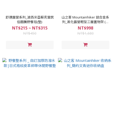
舒適露營系列_波西米亞蘇克雷民
山之客 Mountainhiker 鋁合金系
俗圖騰野餐毯(墊)
列_黑化露營輕型三層置物架 (附
贈原廠收納袋)
NT$215 ~ NT$315
NT$998
NT$450
NT$1,680