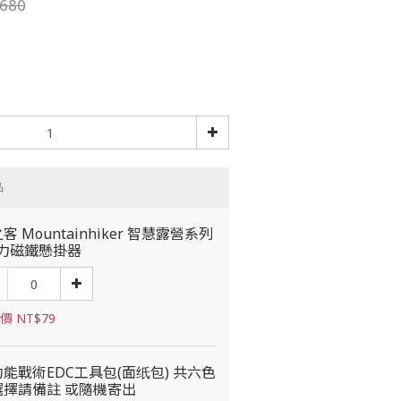
680
品
客 Mountainhiker 智慧露營系列
強力磁鐵懸掛器
價 NT$79
能戰術EDC工具包(面纸包) 共六色
選擇請備註 或隨機寄出