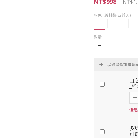
NT$998
NT$1,
顏色
: 叢林綠(四片入)
數量
以優惠價加購商
山之
_
優惠
多功
可