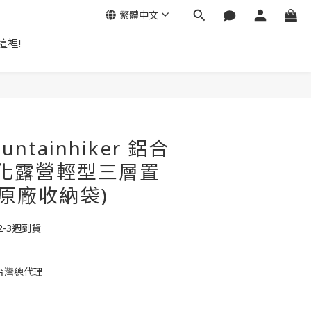
繁體中文
這裡!
立即購買
ntainhiker 鋁合
化露營輕型三層置
贈原廠收納袋)
-3週到貨
er台灣總代理