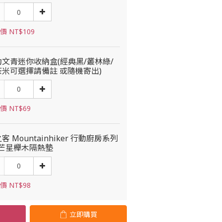
價 NT$109
約文青迷你收納盒(經典黑/叢林綠/
茶米可選擇請備註 或隨機寄出)
價 NT$69
客 Mountainhiker 行動廚房系列
光芒星櫸木隔熱墊
價 NT$98
立即購買