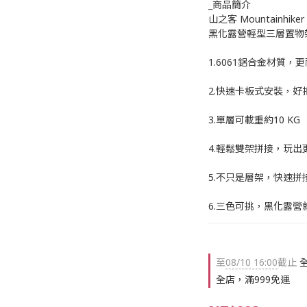
_商品簡介
山之客 Mountainhik
黑化露營輕型三層置物架
1.6061鋁合金材質
2.快速卡板式安裝，好
3.單層可載重約10 KG
4.輕鬆雙架拼接，玩出
5.不只是層架，快速拼
6.三色可挑，黑化露營
至
08/10 16:00
截止
全
全店，滿999免運