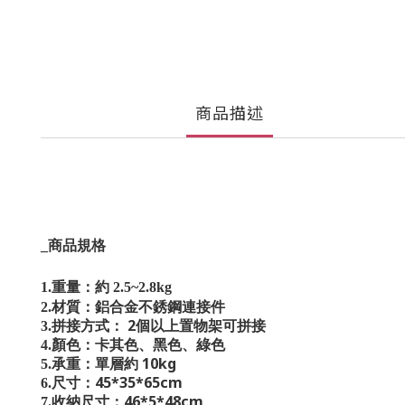
商品描述
_
商品規格
1.
重量：約
2.5~2.8kg
2.材質：鋁合金
不銹鋼連接件
2
3.拼接方式：
個以上置物架可拼接
4.顏色：卡其色、黑色
、綠色
10kg
5.承重：單層約
45*35*65cm
6.尺寸：
46*5*48cm
7.收納尺寸：