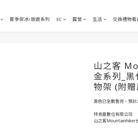
夏季保冰/旅遊系列
3C
露營
生活
交換禮物看
山之客 Mou
金系列_黑
物架 (附
黑色已全數售完，預計2
特克曼數位有限公司
山之客Mountainhik