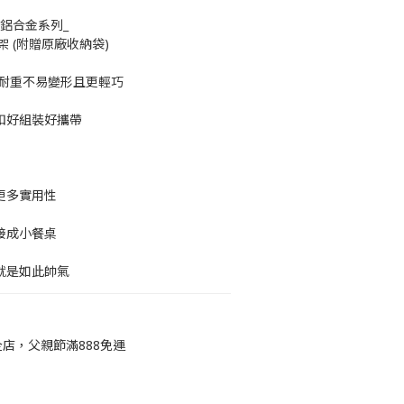
er 鋁合金系列_
 (附贈原廠收納袋)
，更耐重不易變形且更輕巧
扣好組裝好攜帶
更多實用性
接成小餐桌
就是如此帥氣
店，父親節滿888免運