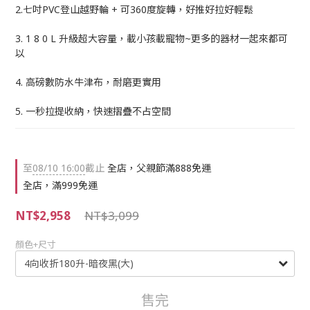
2.七吋PVC登山越野輪 + 可360度旋轉，好推好拉好輕鬆
3. 1 8 0 L 升級超大容量，載小孩載寵物~更多的器材一起來都可
以
4. 高磅數防水牛津布，耐磨更實用
5. 一秒拉提收納，快速摺疊不占空間
至
08/10 16:00
截止
全店，父親節滿888免運
全店，滿999免運
NT$2,958
NT$3,099
顏色+尺寸
售完