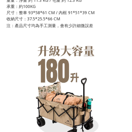
11.3 KG /
12.3 KG
重量：淨重 約
毛重 約
100KG
承重：約
93*58*61 CM /
91*51*39 CM
尺寸：整車
內框
37.5*25.5*66 CM
收納尺寸：
注：產品尺寸均為手工測量，會有少許細微誤差