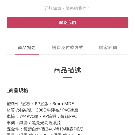
若想購買，請聯絡我們。
聯絡我們
商品描述
送貨及付款方式
顧客評價
商品描述
_商品規格
/
PP
3mm MDF
塑料件
底板：
底版：
/
/
300D
/ PVC
材質
外袋
板：
牛津布
塗層
7×4PVC
/ PP
PVC
車輪：
輪
輪殼：輪緣
/
車架：鐵管
黑亮光高溫噴漆
(
24
1%
)
五金件：鍍藍白鋅
過
小時
鹽霧測試