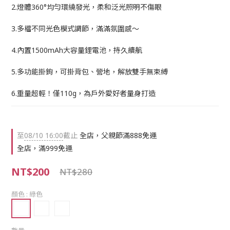
2.燈體360°均勻環繞發光，柔和泛光照明不傷眼
3.多檔不同光色模式調節，滿滿氛圍感～
4.內置1500mAh大容量鋰電池，持久續航
5.多功能掛鉤，可掛背包、營地，解放雙手無束縛
6.重量超輕！僅110g，為戶外愛好者量身打造
至
08/10 16:00
截止
全店，父親節滿888免運
全店，滿999免運
NT$200
NT$280
顏色
: 綠色