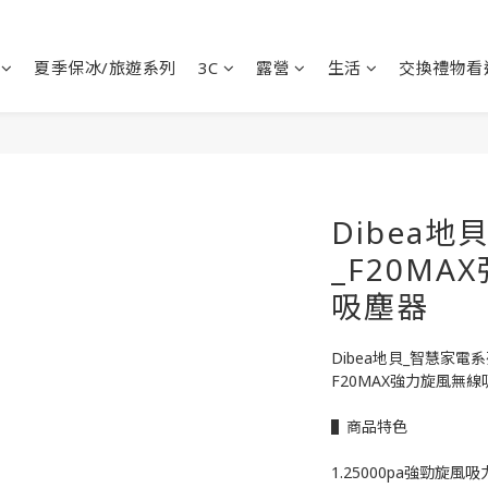
夏季保冰/旅遊系列
3C
露營
生活
交換禮物看
Dibea
_F20M
吸塵器
Dibea地貝_智慧家電系
F20MAX強力旋風無線
▌商品特色
1.25000pa強勁旋風吸