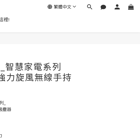
繁體中文
這裡!
立即購買
地貝_智慧家電系列
AX強力旋風無線手持
列_
吸塵器
力