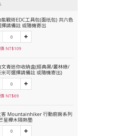
品
能戰術EDC工具包(面纸包) 共六色
選擇請備註 或隨機寄出
價 NT$109
約文青迷你收納盒(經典黑/叢林綠/
茶米可選擇請備註 或隨機寄出)
價 NT$69
客 Mountainhiker 行動廚房系列
光芒星櫸木隔熱墊