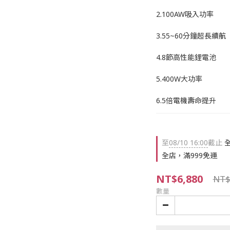
2.100AW吸入功率
3.55~60分鐘超長續航
4.8節高性能鋰電池
5.400W大功率
6.5倍電機壽命提升
至
08/10 16:00
截止
全
全店，滿999免運
NT$6,880
NT$
數量