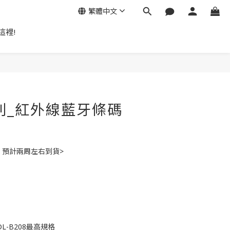
繁體中文
這裡!
立即購買
列_紅外線藍牙條碼
，預計兩周左右到貨>
L-B208最高規格