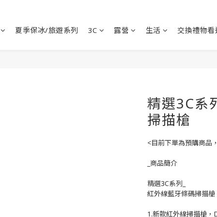
夏季保冰/旅遊系列
3C
露營
生活
交換禮物看
精選3C系
掃描槍
<目前下單為預購商品
_商品簡介
精選3C系列_
紅外線藍牙條碼掃描槍
1.新款紅外線掃描槍，D