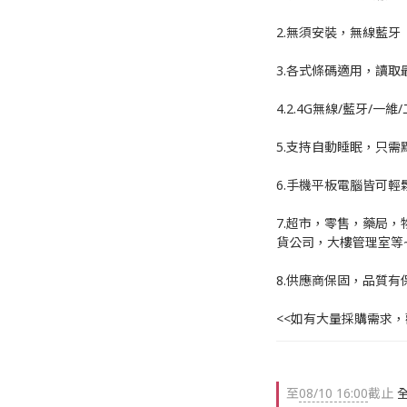
2.無須安裝，無線藍牙 
3.各式條碼適用，讀取最
4.2.4G無線/藍牙/一維
5.支持自動睡眠，只
6.手機平板電腦皆可輕
7.超市，零售，藥局
貨公司，大樓管理室等
8.供應商保固，品質有
<<如有大量採購需求
至
08/10 16:00
截止
全