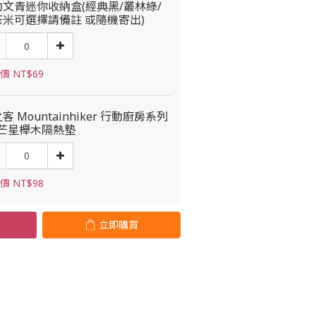
約文青迷你收納盒(經典黑/叢林綠/
茶米可選擇請備註 或隨機寄出)
價 NT$69
客 Mountainhiker 行動廚房系列
光芒星櫸木隔熱墊
價 NT$98
立即購買