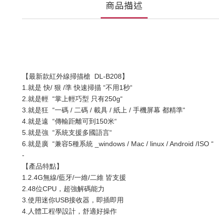
商品描述
【最新款紅外線掃描槍  DL-B208】
1.就是 快/ 狠 /準 快速掃描 “不用1秒“
2.就是輕  “掌上輕巧型 只有250g“
3.就是狂  “一碼 / 二碼 / 載具 / 紙上 / 手機屏幕 都精準“
4.就是遠  “傳輸距離可到150米“ 
5.就是強  “系統支援多國語言“
6.就是廣  “兼容5種系統 _windows / Mac / linux / Android /ISO “
-
【產品特點】
1.2.4G無線/藍牙/一維/二維 皆支援
2.48位CPU，超強解碼能力
3.使用迷你USB接收器，即插即用
4.人體工程學設計，舒適好操作