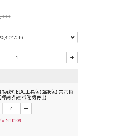
,111
品
能戰術EDC工具包(面纸包) 共六色
選擇請備註 或隨機寄出
價 NT$109