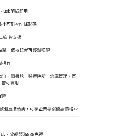
、usb隨插即用
小可到4mil條形碼
/二維 皆支援
需點擊一個按鈕就可輕鬆喚醒
鬆操作
，物流，圖書館，醫療院所，倉庫管理，百
~皆可實用
保障
，歡迎直接洽詢，可享企業專案優惠價格>>
店，父親節滿888免運