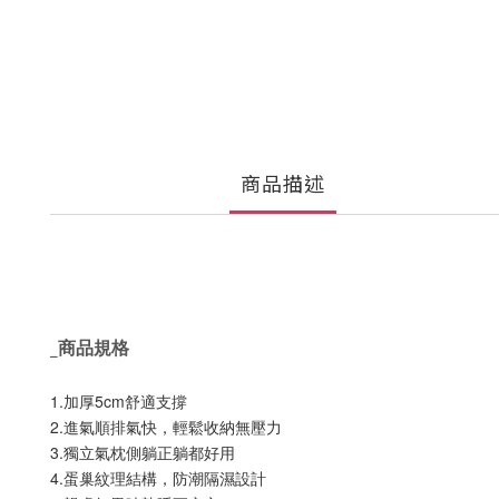
商品描述
_
商品規格
1.加厚5cm舒適支撐
2.進氣順排氣快，輕鬆收納無壓力
3.獨立氣枕側躺正躺都好用
4.蛋巢紋理結構，防潮隔濕設計