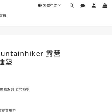
繁體中文
這裡!
立即購買
ntainhiker 露營
睡墊
ker 露營系列_泰拉睡墊
收納無壓力