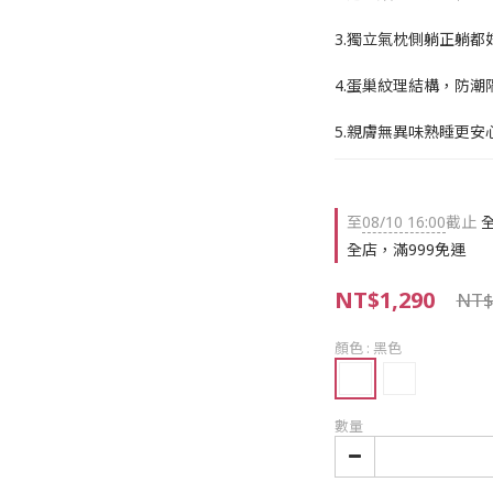
3.獨立氣枕側躺正躺都
4.蛋巢紋理結構，防潮
5.親膚無異味熟睡更安
至
08/10 16:00
截止
全
全店，滿999免運
NT$1,290
NT$
顏色
: 黑色
數量