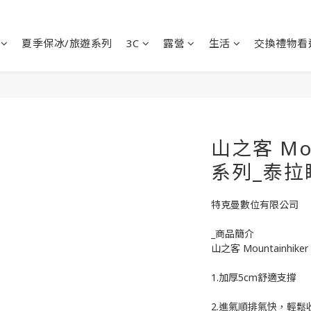
夏季保冰/旅遊系列
3C
露營
生活
交換禮物看
山之客 Mou
系列_泰拉
特克曼數位有限公司
_商品簡介
山之客 Mountainhi
1.加厚5cm舒適支撐
2.進氣順排氣快，輕鬆