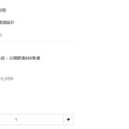
好用
隔濕設計
心
店，父親節滿888免運
1,390