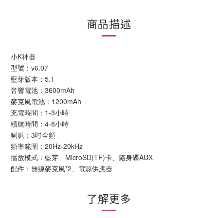
商品描述
小K神器
型號：v6.07
藍芽版本：5.1
音響電池：3600mAh
麥克風電池：1200mAh
充電時間：1-3小時
續航時間：4-8小時
喇叭：3吋全頻
頻率範圍：20Hz-20kHz
播放模式：藍芽、MicroSD(TF)卡、隨身碟AUX
配件：無線麥克風*2、電源供應器
了解更多