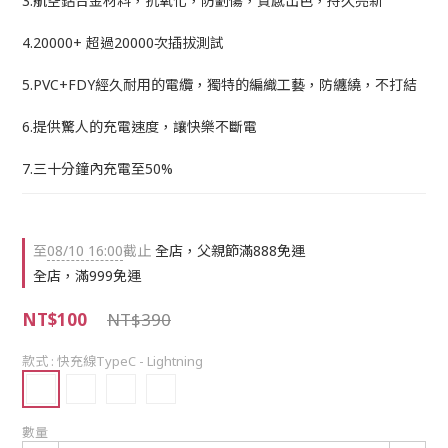
3.航空鋁合金材料，抗氧化，防劃傷，質感出色，持久亮新
4.20000+ 超過20000次插拔測試
5.PVC+FDY經久耐用的電纜，獨特的編織工藝，防纏繞，不打結
6.提供驚人的充電速度，讓快樂不斷電
7.三十分鐘內充電至50%
至
08/10 16:00
截止
全店，父親節滿888免運
全店，滿999免運
NT$100
NT$390
款式
: 快充線TypeC - Lightning
數量