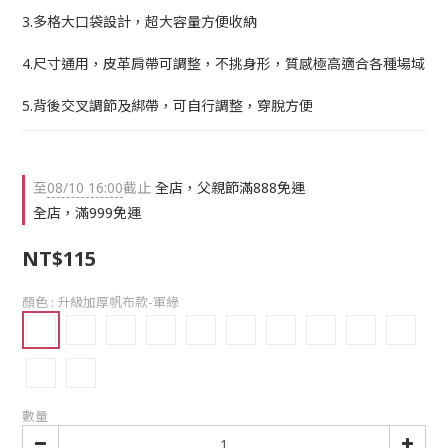
3.多格大口袋設計，超大容量方便收納
4.尺寸通用，皮革肩帶可調整，不挑身形，質感極高適合各種場域
5.背後交叉調節及綁帶，可自行調整，穿脫方便
至
08/10 16:00
截止
全店，父親節滿888免運
全店，滿999免運
NT$115
顏色
: 升級加厚帆布款-軍綠
數量