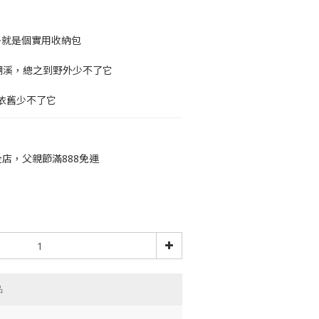
~就是個實用收納包
餐 / 溯溪，總之到野外少不了它
 ，依舊少不了它
店，父親節滿888免運
品