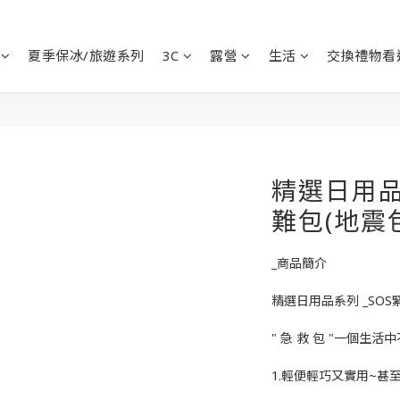
夏季保冰/旅遊系列
3C
露營
生活
交換禮物看
精選日用品
難包(地震
_商品簡介
精選日用品系列 _SOS
" 急 救 包 "一個生
1.輕便輕巧又實用~甚