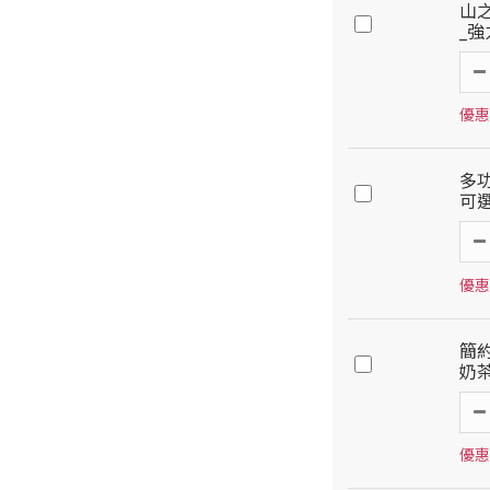
山之
_
優惠
多功
可
優惠
簡
奶
優惠