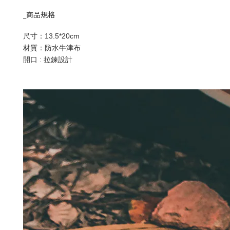
_商品規格
尺寸：13.5*20cm
材質：防水牛津布
開口 : 拉鍊設計