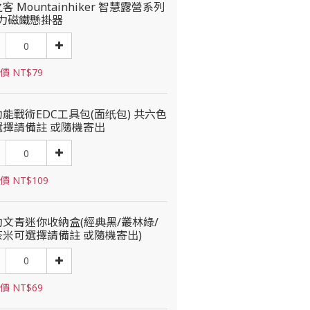
客 Mountainhiker 智慧露營系列
強力磁鐵懸掛器
價 NT$79
能戰術EDC工具包(面纸包) 共六色
選擇請備註 或隨機寄出
價 NT$109
約文青迷你收納盒(經典黑/叢林綠/
茶米可選擇請備註 或隨機寄出)
價 NT$69