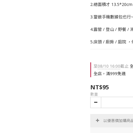
2.總面積才 13.5*20cm
3.當做手機數據包也行
4.露營 / 登山 / 野
5.床頭 / 廚房 / 庭院
至
08/10 16:00
截止
全
全店，滿999免運
NT$95
數量
以優惠價加購商