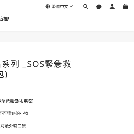
繁體中文
這裡!
立即購買
系列 _SOS緊急救
包)
緊急救難包(地震包)
活中不可獲缺的小物
至可放外套口袋