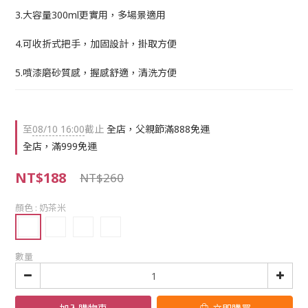
3.大容量300ml更實用，多場景適用
4.可收折式把手，加固設計，掛取方便
5.噴漆磨砂質感，握感舒適，清洗方便
至
08/10 16:00
截止
全店，父親節滿888免運
全店，滿999免運
NT$188
NT$260
顏色
: 奶茶米
數量