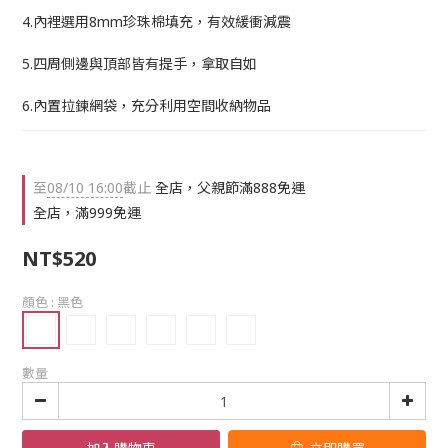
4.內裡選用8mm珍珠棉填充，有效緩衝減震
5.四周側邊與頂部皆有提手，拿取自如
6.內置拉鍊網袋，充分利用空間收納物品
至
08/10 16:00
截止
全店，父親節滿888免運
全店，滿999免運
NT$520
顏色
: 黑色
數量