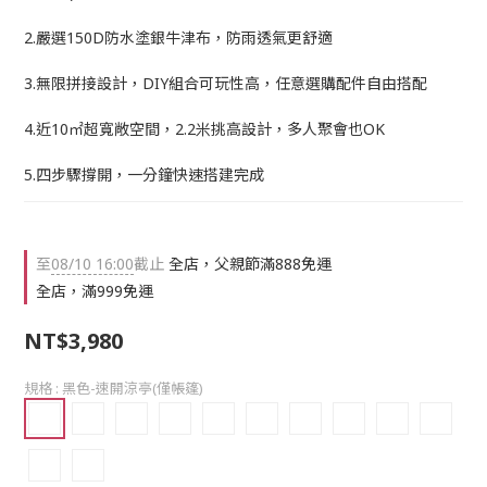
2.嚴選150D防水塗銀牛津布，防雨透氣更舒適
3.無限拼接設計，DIY組合可玩性高，任意選購配件自由搭配
4.近10㎡超寬敞空間，2.2米挑高設計，多人聚會也OK
5.四步驟撐開，一分鐘快速搭建完成
至
08/10 16:00
截止
全店，父親節滿888免運
全店，滿999免運
NT$3,980
規格
: 黑色-速開涼亭(僅帳篷)