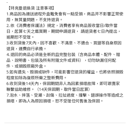
-
【特克曼退換貨 注意事項】
1.商品因為運送過程外盒難免會有一點受損，商品并不影響正常使
用，無質量問題，不支持退貨。
2..依《消費者保護法》規定，消費者享有商品簽收當日/取件當
日，起算七天之鑑賞期，期間申請退貨， 請退貨者七日內提出，
逾期恕不受理。
3.收到貨後7天內，因不喜歡、不滿意、不適合、買錯等自身原因
退貨，運費自行承擔。
4..退回的商品必須是全新的且完整包裝（含商品本體、配件、贈
品、說明書、包裝及所有附隨文件或資料），切勿缺漏任何配
件、或損毀原廠外盒。
5.如有遺失、毀損或缺件，可能影響您退貨的權益，也將依照損毀
程度扣除為復原所需之整新費用。
6.收到貨後14天內，保固期間非人為因素損壞故障，即可跟賣家
聯繫協助維修。（14天保固期，取件當日起算）
7.泡水、摔落、受潮、刮傷、拉扯過度、撞擊、錯誤操作等造成之
損壞，即為人為原因損壞，恕不受理任何售後及保固。