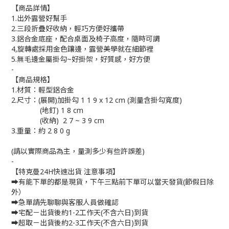
【商品詳情】
1.出外露營好幫手
2.三段折疊好收納，輕巧方便好攜帶
3.鋁合金底座，配合桌面及椅子高度，隨時可調
4,旋轉處採用金色鑲邊，露營美學就在細節裡
5.無毛邊金屬掛勾~好掛架，好質感，好方便
-
【商品規格】
1.材質：輕型鋁合金
2.尺寸：(展開)加掛勾 1 1 9 x 12 cm (測量含掛勾寬度)
(地釘) 1 8 cm
(收納) 2 7 ~ 3 9 cm
3.重量：約 2 8 0 g
(請以實際商品為主，量測多少有些許誤差)
-
【特克曼24H快速出貨 注意事項】
➡有能下單的都是現貨，下午三點前下單可以當天發貨(節假日除
外）
➡急單請先聊聊與客服人員做確認
➡宅配－出貨後約1-2工作天(不含六日)到貨
➡超取－出貨後約2-3工作天(不含六日)到貨