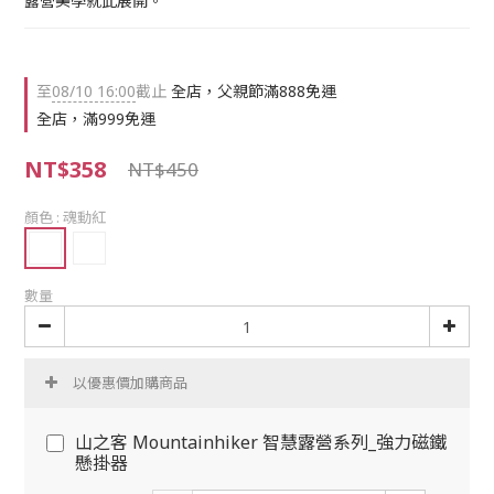
露營美學就此展開。
至
08/10 16:00
截止
全店，父親節滿888免運
全店，滿999免運
NT$358
NT$450
顏色
: 魂動紅
數量
以優惠價加購商品
山之客 Mountainhiker 智慧露營系列_強力磁鐵
懸掛器