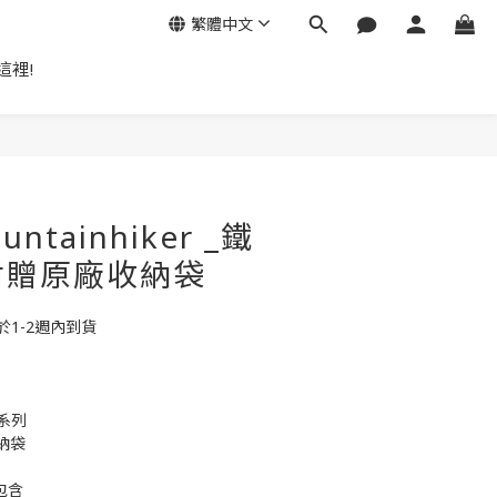
繁體中文
這裡!
立即購買
ntainhiker _鐵
 附贈原廠收納袋
1-2週內到貨
r系列
納袋
包含