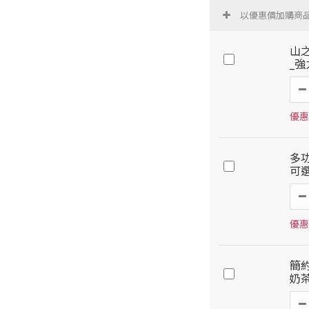
以優惠價加購商
山之
_
優惠
多功
可
優惠
簡
奶