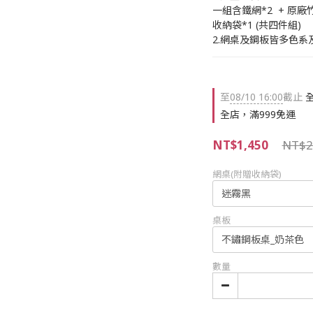
一組含鐵網*2  + 原
收納袋*1 (共四件組)
2.網桌及鋼板皆多色系
至
08/10 16:00
截止
全
全店，滿999免運
NT$1,450
NT$2
網桌(附贈收納袋)
桌板
數量