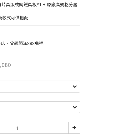
廠竹片桌版或鋼鐵桌板*1 + 原廠高規格分層
及款式可供搭配
店，父親節滿888免運
,080