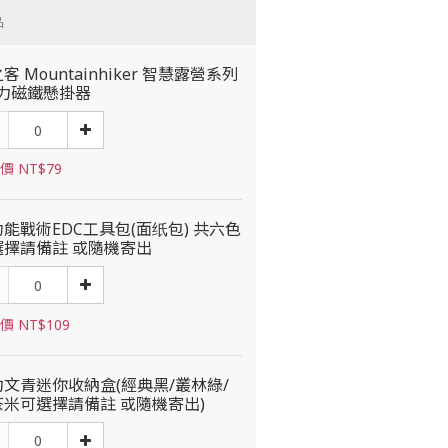
品
客 Mountainhiker 智慧露營系列
強力磁鐵懸掛器
價 NT$79
能戰術EDC工具包(面纸包) 共六色
選擇請備註 或隨機寄出
價 NT$109
約文青迷你收納盒(經典黑/叢林綠/
茶米可選擇請備註 或隨機寄出)