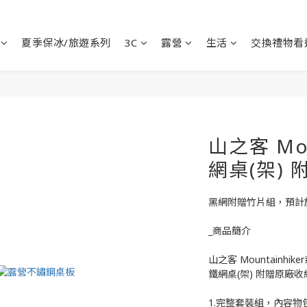
夏季保冰/旅遊系列
3C
露營
生活
交換禮物看
山之客 Mou
網桌(架)
黑網附贈竹片組，預計於
_商品簡介
山之客 Mountainhike
鐵網桌(架) 附贈原廠收
1.完整套裝組，內容物