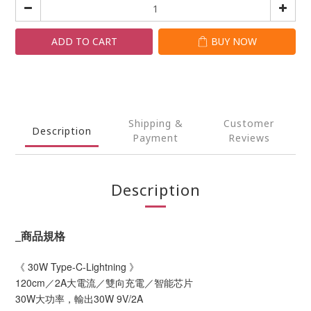
ADD TO CART
BUY NOW
Shipping &
Customer
Description
Payment
Reviews
Description
_
商品規格
《 30W Type-C-Lightning 》
120cm／2A大電流／雙向充電／智能芯片
30W大功率，輸出30W 9V/2A