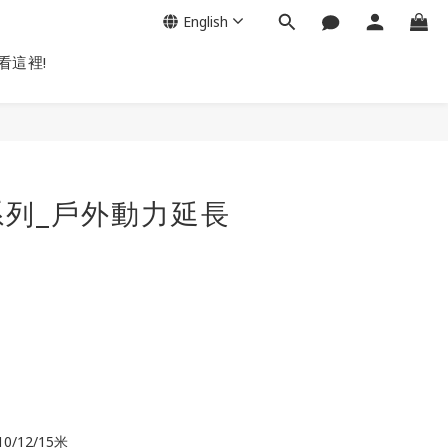
English
看這裡!
BUY NOW
列_戶外動力延長
0/12/15米