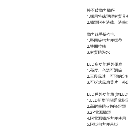
摔不破動力插座
1.採用特殊塑膠材質
2.插頭附有過載、過熱
動力線手提布包
1.堅固提把方便攜帶
2.雙開拉鍊
3.材質防潑水
LED多功能戶外風扇
1.亮度、色溫可調節
2.三段風速，可預約定
3.可拆式風扇葉片，外
LED戶外功能燈(贈LE
1.LED新型開關通電指
2.高耐熱防火陶瓷燈頭
3.2P電源插頭
4.附電源插座方便使用
5.附掛勾方便吊掛