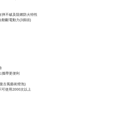
具有摔不破及阻燃防火特性
自動斷電動力(3插頭)
時
出攜帶更便利
D復古風藝術燈泡)
示可使用2000次以上