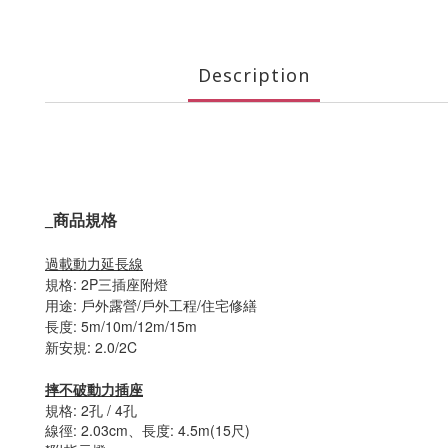
Description
_
商品規格
過載動力延長線
規格: 2P三插座附燈
用途: 戶外露營/戶外工程/住宅修繕
長度: 5m/10m/12m/15m
新安規: 2.0/2C
摔不破動力插座
規格: 2孔 / 4孔
線徑: 2.03cm、長度: 4.5m(15尺)