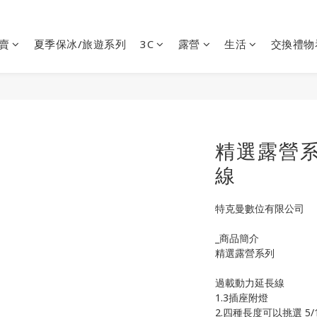
賣
夏季保冰/旅遊系列
3C
露營
生活
交換禮物
精選露營系
線
特克曼數位有限公司
_商品簡介
精選露營系列
過載動力延長線
1.3插座附燈
2.四種長度可以挑選 5/1