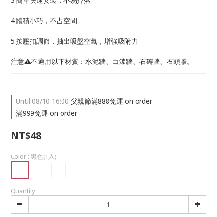
3.簡單快速安裝，不易掉落
4.體積小巧，不占空間
5.按壓扣調節，抽出吸盤空氣，增強吸附力
注意⚠️不適用以下材質：水泥牆、白漆牆、石磚牆、石頭牆。
Until
08/10 16:00
父親節滿888免運 on order
滿999免運 on order
NT$48
Color
: 黑色(1入)
Quantity