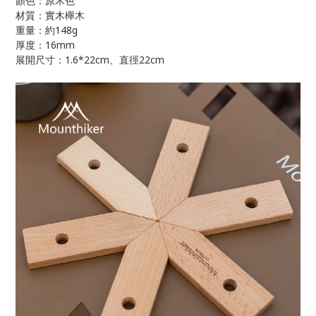
顏色：原木色
材質：實木櫸木
148g
重量：約
16mm
厚度：
1.6*22cm
22cm
展開尺寸：
、直徑