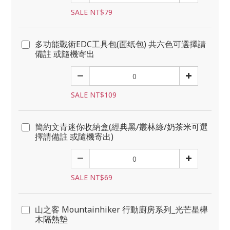
SALE NT$79
多功能戰術EDC工具包(面纸包) 共六色可選擇請
備註 或隨機寄出
SALE NT$109
簡約文青迷你收納盒(經典黑/叢林綠/奶茶米可選
擇請備註 或隨機寄出)
SALE NT$69
山之客 Mountainhiker 行動廚房系列_光芒星櫸
木隔熱墊