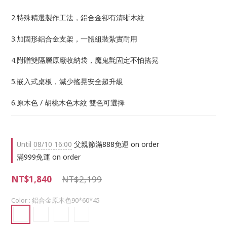
2.特殊精選製作工法，鋁合金卻有清晰木紋
3.加固形鋁合金支架，一體組裝紮實耐用
4.附贈雙隔層原廠收納袋，魔鬼氈固定不怕搖晃
5.嵌入式桌板，減少搖晃安全超升級
6.原木色 / 胡桃木色木紋 雙色可選擇
Until
08/10 16:00
父親節滿888免運 on order
滿999免運 on order
NT$1,840
NT$2,199
Color
: 鋁合金原木色90*60*45