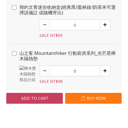
簡約文青迷你收納盒(經典黑/叢林綠/奶茶米可選
擇請備註 或隨機寄出)
SALE NT$69
山之客 Mountainhiker 行動廚房系列_光芒星櫸
木隔熱墊
SALE NT$98
ADD TO CART
BUY NOW