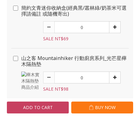
簡約文青迷你收納盒(經典黑/叢林綠/奶茶米可選
擇請備註 或隨機寄出)
SALE NT$69
山之客 Mountainhiker 行動廚房系列_光芒星櫸
木隔熱墊
SALE NT$98
ADD TO CART
BUY NOW