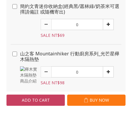
簡約文青迷你收納盒(經典黑/叢林綠/奶茶米可選
擇請備註 或隨機寄出)
SALE NT$69
山之客 Mountainhiker 行動廚房系列_光芒星櫸
木隔熱墊
SALE NT$98
ADD TO CART
BUY NOW