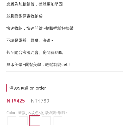
桌腳為加粗鋁管，整體更加堅固
並且附贈原廠收納袋 
快速收納，快速開啟~整體輕鬆好攜帶
不論是露營、野餐、海邊~
甚至陽台浪漫約會、房間簡約風
無印美學~露營美學，輕鬆就能get !!
滿999免運 on order
NT$425
NT$780
Color
: 新款_木紋色<附贈燈架+網袋>