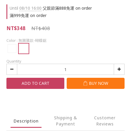
Until
08/10 16:00
父親節滿888免運 on order
滿999免運 on order
NT$348
NT$408
Color
: 無圖騰款-蝴蝶鋸
Quantity
ADD TO CART
BUY NOW
Shipping &
Customer
Description
Payment
Reviews