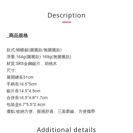
Description
_
商品規格
款式:蝴蝶鋸(圖騰款/無圖騰款)
淨重:164g(圖騰款) 169g(無圖騰款)
材質:SK5金鋼鋸片、胡桃木
尺寸:
展開總長31cm
手柄長16.5*5cm
鋸片長14.5*4.5cm
合併長16.5*4.8*1.7cm
包裝盒6.7*5.5*2.4cm
優點:收納方便、握感舒適、三面磨齒、方便攜帶
Additional details