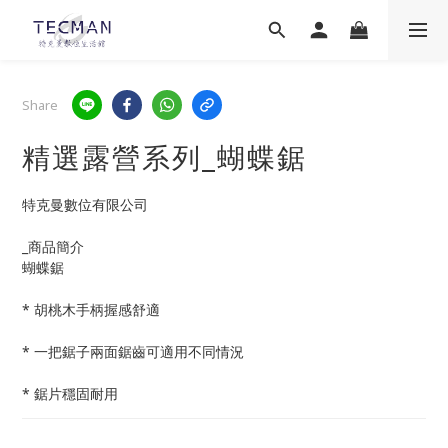
Share
精選露營系列_蝴蝶鋸
特克曼數位有限公司
_商品簡介
蝴蝶鋸
* 胡桃木手柄握感舒適
* 一把鋸子兩面鋸齒可適用不同情況
* 鋸片穩固耐用