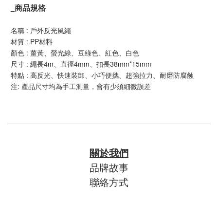
_
商品規格
名稱 : 戶外反光風繩
材質 : PP材料
顏色 : 薑黃、螢光綠、豆綠色、紅色、白色
尺寸 : 繩長4m、直徑4mm、扣長38mm*15mm
特點 : 高反光、快速裝卸、小巧便攜、超強拉力、耐磨防腐蝕
注: 產品尺寸均為手工測量，會有少須細微誤差
關於我們
品牌故事
聯絡方式