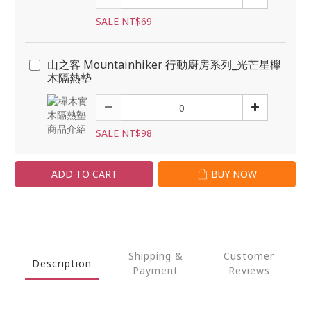
SALE NT$69
山之客 Mountainhiker 行動廚房系列_光芒星櫸
木隔熱墊
SALE NT$98
ADD TO CART
BUY NOW
Shipping &
Customer
Description
Payment
Reviews