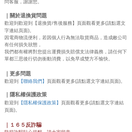
問客服，謝謝您。
｜關於退換貨問題
歡迎到【退換貨/售後服務】
(請點選文
歡迎到
頁面觀看更多
字連結頁面)
。
因電商物流便利，若因個人行為無法取貨商品，造成敝公司
有任何損失狀態，
我們都有權將對您提出運費損失賠償支法律義務
，請任何下
單都三思後行切勿衝動消費，以免早成雙方不愉快
。
｜更多問題
【聯絡我們】
(請點選文字連結頁面)
歡迎到
頁面觀看更多
。
｜
隱私權保護政策
【隱私權保護政策】
(請點選文字連結
歡迎到
頁面觀看更多
頁面)
。
｜１６５反詐騙