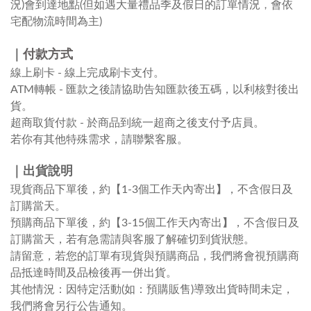
，
況)會到達地點(但如遇大量禮品季及假日的訂單情況
會依
宅配物流時間為主)
｜
付款方式
線上刷卡 - 線上完成刷卡支付
。
ATM轉帳 - 匯款之後請協助告知匯款後五碼，以利核對後出
貨
。
超商取貨付款
- 於商品到統一超商之後支付予店員
。
若你有其他特殊需求，請聯繫客服
。
｜出貨說明
】
現貨商品下單後，約【1-3個工作天內寄出
，不含假日及
訂購當天。
】
預購商品下單後，約
【3
-15個工作天內寄出
，
不含假日及
訂購當天
，
若有急需請與客服了解確切到貨狀態
。
請留意，若您的訂單有現貨與預購商品，我們將會視預購商
品抵達時間及品檢後再一併出貨。
其他情況：因特定活動(如：預購販售)導致出貨時間未定，
我們將會另行公告通知。