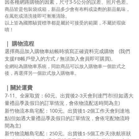
因各種網路購物的因素
，
尺寸3-5公分的誤差、照片色差
。
商品皆是包裝袋或箱，新品多少會有布料或染劑的新品氣味，
在風乾或清洗後即可漸漸清除。
以上皆為國際驗貨標準都是屬於可接受的範圍，不屬於瑕疵
唷！
｜ 購物流程
選擇商品加入購物車結帳時填寫正確資料完成購物 (我們
支援FB帳戶登入的方式 / 無須加入會員即可購買)。
全網站為購物車系統，同款商品可以放入購物車一個款式之
後，再選擇另一個款式放入購物車
。
｜關於運費
7-11、全家取貨：60元
。
出貨後2-3天會到達門市(但如遇大
，
量禮品季及假日的訂單情況
會依物流配送時間為主)
新竹物流本島宅配：100元
。
出貨後1-2個工作天會到達地
，
點(但如遇大量禮品季及假日的訂單情況
會依宅配物流時
間為主)
0元
新竹物流離島宅配：25
。
出貨後1-5個工作天(依航班狀