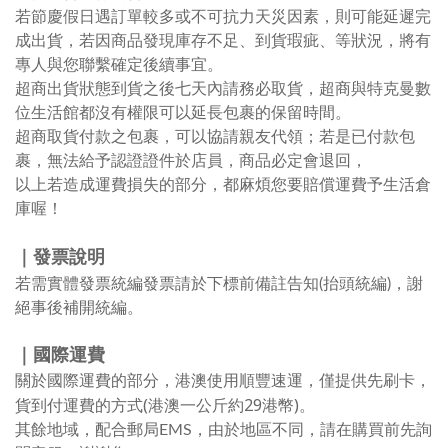
若節慶假日遇訂單較多或不可抗力天災因素，則可能延遲完
成出貨，若因商品發現庫存不足、到貨瑕疵、等狀況，將有
專人與您聯繫確定後續事宜。
超商出貨狀態到貨之後七天內請務必取貨
，
超商與特克曼數
位生活館
都沒有權限可以延長包裹的保留時間
。
超商取貨付款之包裹
，可以協請親友代領；若是已付款包
裹，無法給予認證證件於店員，商品必定會退回，
以上若造成運費損失的部分，都麻煩您要賠償運費予
生活倉
庫
喔！
｜發票說明
若需實體發票統編發票請於下標前備註告知(抬頭統編)
，謝
絕事後補開統編
。
｜國際運費
關於國際運費的部分，港澳使用順豐速運，僅提供先刷卡，
貨到付運費的方式(港澳一公斤約29港幣)
。
其餘地域，配合郵局EMS，由於地區不同，請在購買前先詢