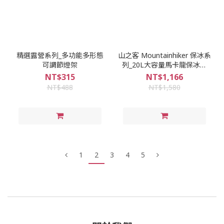
精選露營系列_多功能多形態
山之客 Mountainhiker 保冰系
可調節燈架
列_20L大容量馬卡龍保冰箱
(可肩背)
NT$315
NT$1,166
NT$488
NT$1,580
1
2
3
4
5